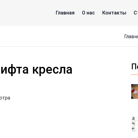
Главная
О нас
Контакты
С
Главн
лифта кресла
П
отра