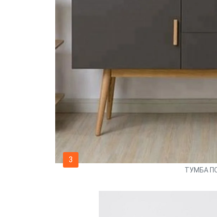
3
ТУМБА П