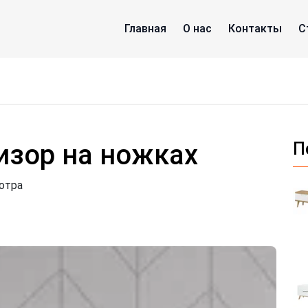
Главная
О нас
Контакты
С
изор на ножках
П
отра