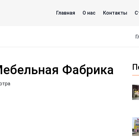
Главная
О нас
Контакты
С
Мебельная Фабрика
П
отра