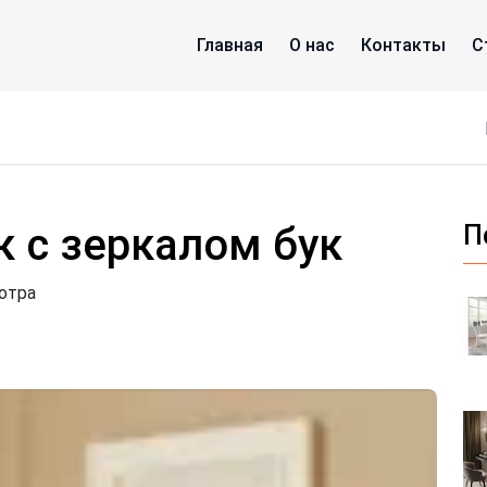
Главная
О нас
Контакты
С
к с зеркалом бук
П
отра