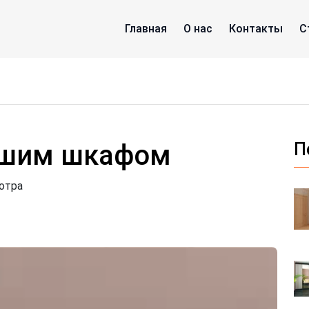
Главная
О нас
Контакты
С
ьшим шкафом
П
отра