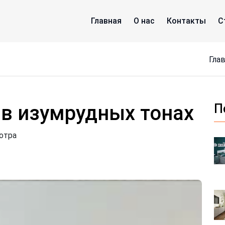
Главная
О нас
Контакты
С
Гла
 в изумрудных тонах
П
отра