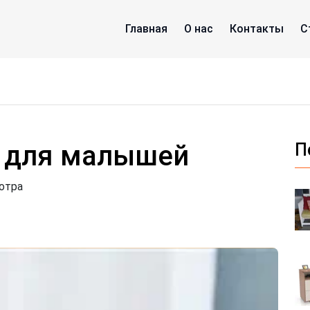
Главная
О нас
Контакты
С
к для малышей
П
отра