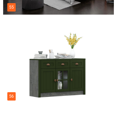
55
56