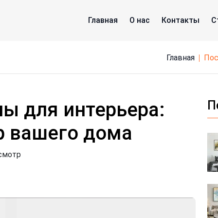
Главная
О нас
Контакты
С
Главная
по
ны для интерьера:
П
р вашего дома
смотр