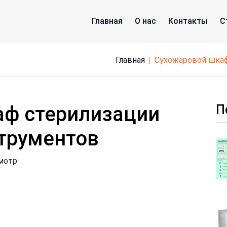
Главная
О нас
Контакты
С
Главная
сухожаровой шка
аф стерилизации
П
трументов
мотр