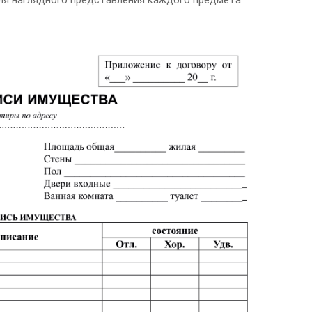
я наглядного представления каждого предмета.