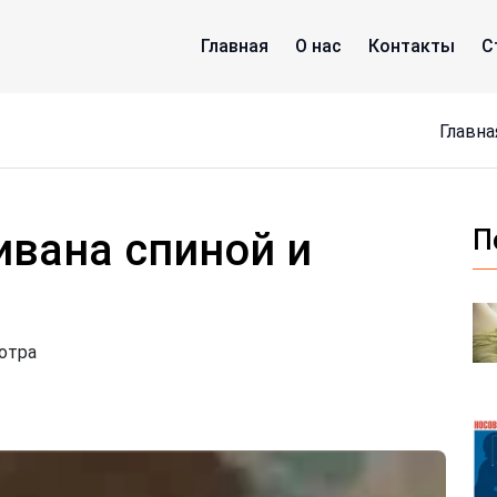
Главная
О нас
Контакты
С
Главна
ивана спиной и
П
отра