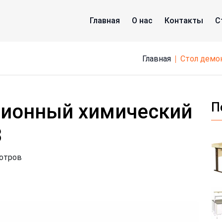
Главная
О нас
Контакты
С
Главная
стол дем
ционный химический
П
3
мотров