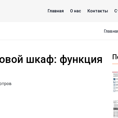
Главная
О нас
Контакты
С
Главна
овой шкаф: функция
П
мотров