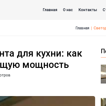
Главная
О нас
Контакты
С
Главная
свето
та для кухни: как
П
ящую мощность
мотров