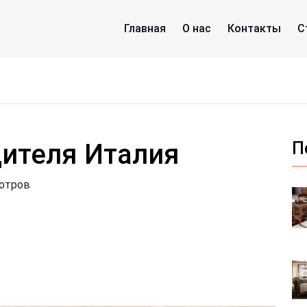
Главная
О нас
Контакты
С
дителя Италия
П
мотров