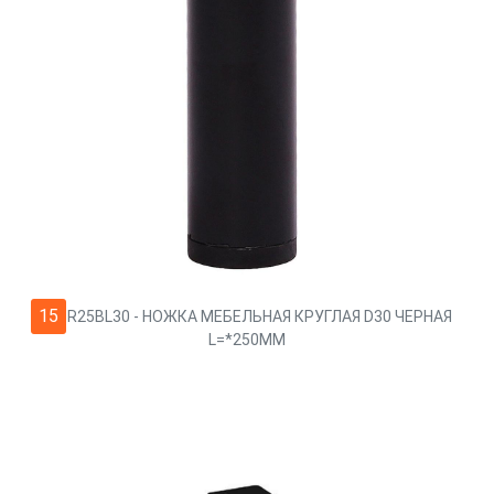
15
L61R25BL30 - НОЖКА МЕБЕЛЬНАЯ КРУГЛАЯ D30 ЧЕРНАЯ
L=*250ММ