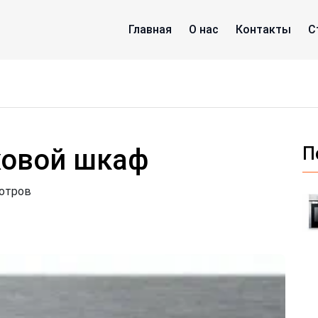
Главная
О нас
Контакты
С
ховой шкаф
П
мотров