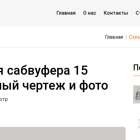
Главная
О нас
Контакты
С
Главная
сх
я сабвуфера 15
П
ый чертеж и фото
отр