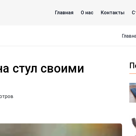
Главная
О нас
Контакты
С
Главн
на стул своими
П
мотров