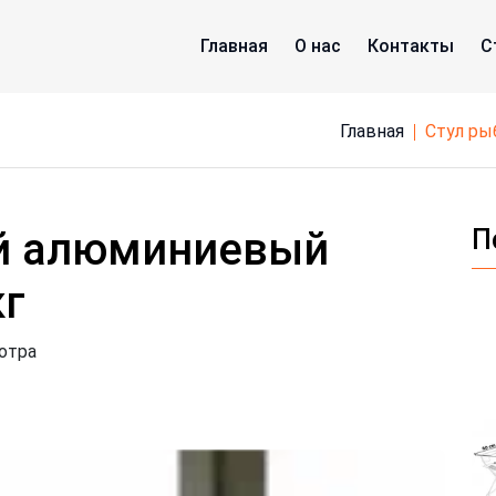
Главная
О нас
Контакты
С
Главная
стул р
й алюминиевый
П
кг
отра